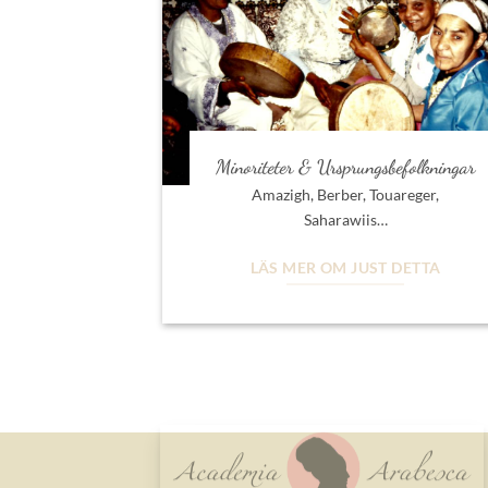
Minoriteter & Ursprungsbefolkningar
Amazigh, Berber, Touareger,
Saharawiis…
LÄS MER OM JUST DETTA