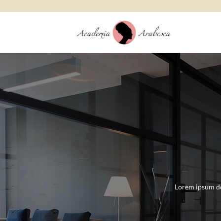
Skip
to
content
Lorem ipsum do