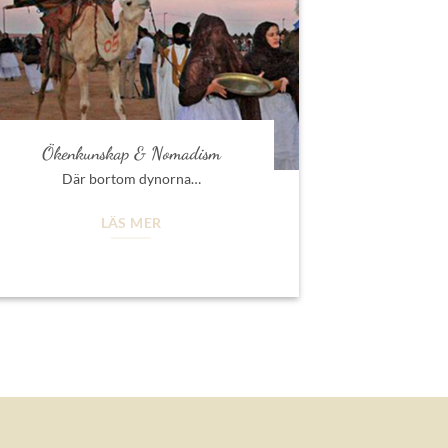
Ökenkunskap & Nomadism
Där bortom dynorna…
LÄS MER